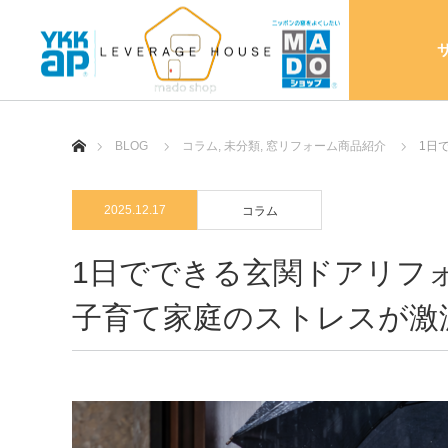
ホーム
BLOG
コラム
,
未分類
,
窓リフォーム商品紹介
1日
2025.12.17
コラム
1日でできる玄関ドアリフ
子育て家庭のストレスが激